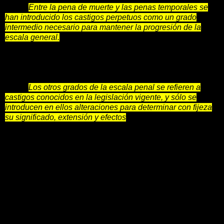
Entre la pena de muerte y las penas temporales se
han introducido los castigos perpetuos como un grado
intermedio necesario para mantener la progresión de la
escala general.
Preferible a la muerte es, sin duda, la prisión
perpetua, tanto porque ella conserva nuestro más precioso
bien aunque sea limitado y sujeto a privaciones, cuanto
porque deja esperanza de obtener por indulto la terminación
o la atenuación del castigo.
Los otros grados de la escala penal se refieren a
castigos conocidos en la legislación vigente, y sólo se
introducen en ellos alteraciones para determinar con fijeza
su significado, extensión y efectos
.”
Desarrollo de la Teoría de
la pena.
1. Clases de penas.
1.1. Principales (artículo 21 Código Penal) y accesorias (21, 22
y 23)