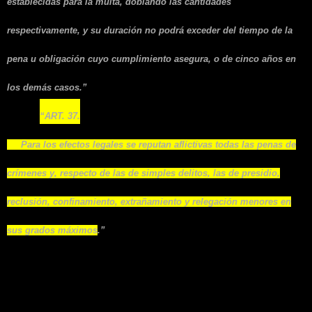
establecidas para la multa, doblando las cantidades
respectivamente, y su duración no podrá exceder del tiempo de la
pena u obligación cuyo cumplimiento asegura, o de cinco años en
los demás casos.”
“ART. 37.
Para los efectos legales se reputan aflictivas todas las penas de
crímenes y, respecto de las de simples delitos, las de presidio,
reclusión, confinamiento, extrañamiento y relegación menores en
sus grados máximos
.”
2. Determinación de pena
(individualizar la