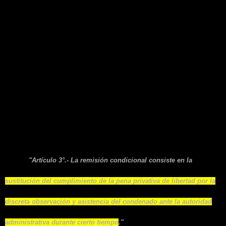
4. Medidas alternativas de
cumplimiento (Ley 18.216
que establece penas que
indica como sustitutivas a
las penas privativas o
restrictivas de libertad).
4.1. Remisión condicional:
"Artículo 3°.- La remisión condicional consiste en la
sustitución del cumplimiento de la pena privativa de libertad por la
discreta observación y asistencia del condenado ante la autoridad
administrativa durante cierto tiempo
."