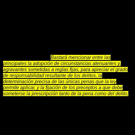
Mensaje del Código penal
de Chile, 29 de octubre de
1873.
Párrafo 7:
“Sería largo enumerar las reformas que contiene el
libro primero con respecto a los principios que dominan en
la legislación vigente.
Bastará mencionar entre las
principales la adopción de circunstancias atenuantes y,
agravantes sometidas a reglas fijas, para apreciar el grado
de responsabilidad resultante de los delitos, la
determinación precisa de las únicas penas que la ley
permite aplicar, y la fijación de los preceptos a que debe
someterse la prescripción tanto de la pena como del delito;
materias todas que si no pueden considerarse olvidadas por
completo en nuestras leyes penales, se ofrecen en ellas a lo
menos rodeadas de dudas y ambigüedades que mal se
avienen con la claridad que debe distinguirlas.
En cuanto a lo primero, se ha procurado dar reglas
bastante comprensivas, pero precisas al mismo tiempo, para